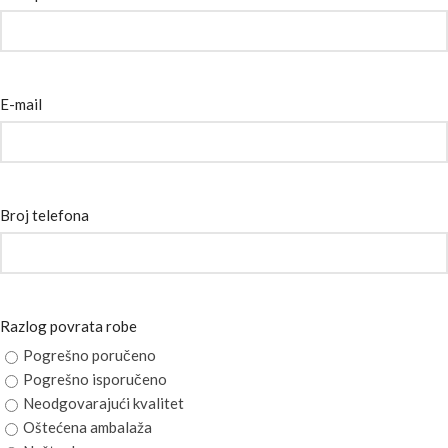
E-mail
Broj telefona
Razlog povrata robe
Pogrešno poručeno
Pogrešno isporučeno
Neodgovarajući kvalitet
Oštećena ambalaža