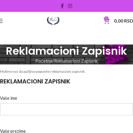
0
0,00
RS
Reklamacioni Zapisnik
Početna
Reklamacioni Zapisnik
Molimo vas da pažljivo popunite reklamacioni zapisnik.
REKLAMACIONI ZAPISNIK
Vaše ime
Vaše prezime