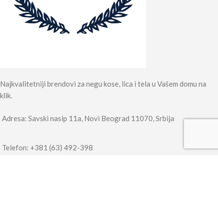
Najkvalitetniji brendovi za negu kose, lica i tela u Vašem domu na
klik.
Adresa: Savski nasip 11a, Novi Beograd 11070, Srbija
Telefon: +381 (63) 492-398
Telefon: +381 (11) 318 77 99
KORISNIČKI SERVIS
Vaš nalog
Kako poručiti