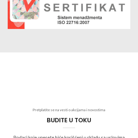
Pretplatite se na vesti o akcijama i novostima
BUDITE U TOKU
Podaci koje unesete biće korišćeni u skladu sa uslovima