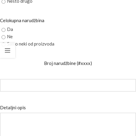
Nešto drugo
Celokupna narudžbina
Da
Ne
Samo neki od proizvoda
Broj narudžbine (#xxxx)
Detaljni opis