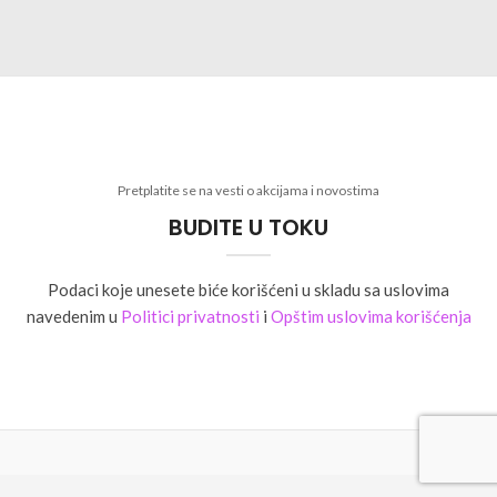
Pretplatite se na vesti o akcijama i novostima
BUDITE U TOKU
Podaci koje unesete biće korišćeni u skladu sa uslovima
navedenim u
Politici privatnosti
i
Opštim uslovima korišćenja