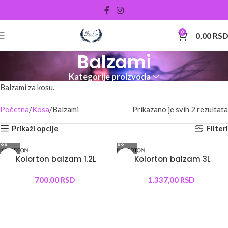
0
0,00
RS
Balzami
Kategorije proizvoda
Balzami za kosu.
Početna
Kosa
Balzami
Prikazano je svih 2 rezultata
Prikaži opcije
Filteri
Kolorton balzam 1.2L
Kolorton balzam 3L
700,00
RSD
1.337,00
RSD