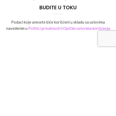
BUDITE U TOKU
Podaci koje unesete biće korišćeni u skladu sa uslovima
navedenim u
Politici privatnosti
i
Opštim uslovima korišćenja
Najkvalitetniji brendovi za negu kose, lica i tela u Vašem domu na
klik.
Adresa: Savski nasip 11a, Novi Beograd 11070, Srbija