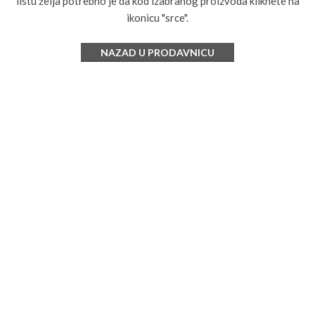
listu želja potrebno je da kod izabranog proizvoda kliknete na
ikonicu "srce".
NAZAD U PRODAVNICU