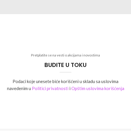
Pretplatite se na vesti o akcijama i novostima
BUDITE U TOKU
Podaci koje unesete biće korišćeni u skladu sa uslovima
navedenim u
Politici privatnosti
i
Opštim uslovima korišćenja