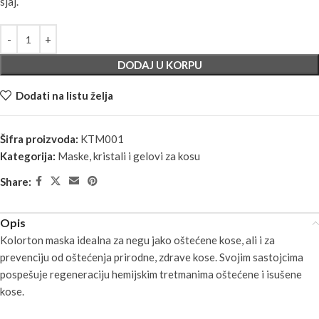
sjaj.
DODAJ U KORPU
Dodati na listu želja
Šifra proizvoda:
KTM001
Kategorija:
Maske, kristali i gelovi za kosu
Share:
Opis
Kolorton maska idealna za negu jako oštećene kose, ali i za
prevenciju od oštećenja prirodne, zdrave kose. Svojim sastojcima
pospešuje regeneraciju hemijskim tretmanima oštećene i isušene
kose.