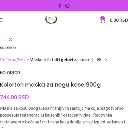
0
0,00
RS
Uveličati
Početna
Kosa
Maske, kristali i gelovi za kosu
Kolorton maska za negu kose 900g
746,00
RSD
Maska za kosu obogaćena hranljivim sastojcima koja blagotvorno
pospešuje regeneraciju isušenih i oštećenih vlasi. Redovnim
tretmanom oštećena i tretirana kosa dobija zdrav izgled, volumen i