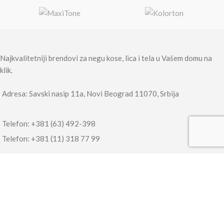
Najkvalitetniji brendovi za negu kose, lica i tela u Vašem domu na
klik.
Adresa: Savski nasip 11a, Novi Beograd 11070, Srbija
Telefon: +381 (63) 492-398
Telefon: +381 (11) 318 77 99
KORISNIČKI SERVIS
Vaš nalog
Kako poručiti
Način isporuke
Proizvodi