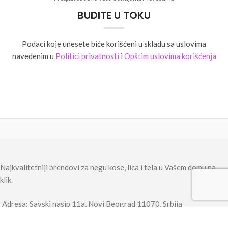
BUDITE U TOKU
Podaci koje unesete biće korišćeni u skladu sa uslovima
navedenim u
Politici privatnosti
i
Opštim uslovima korišćenja
Najkvalitetniji brendovi za negu kose, lica i tela u Vašem domu na
klik.
Adresa: Savski nasip 11a, Novi Beograd 11070, Srbija