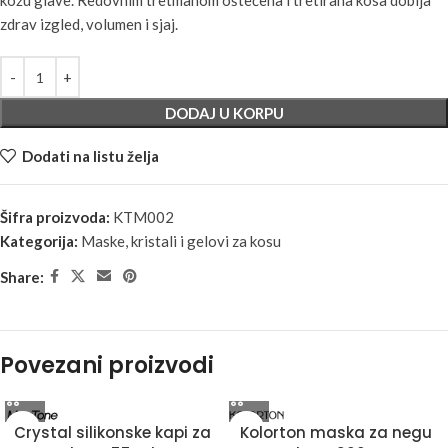
kožu glave. Redovnim tretmanom oštećena i tretirana kosa dobija
zdrav izgled, volumen i sjaj.
DODAJ U KORPU
Dodati na listu želja
Šifra proizvoda:
KTM002
Kategorija:
Maske, kristali i gelovi za kosu
Share:
Povezani proizvodi
Crystal silikonske kapi za
Kolorton maska za negu