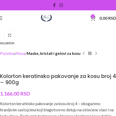
0
0,00
RS
Uveličati
Početna
Kosa
Maske, kristali i gelovi za kosu
Kolorton keratinsko pakovanje za kosu broj 4
– 900g
1.166,00
RSD
Kolorton keratinsko pakovanje za kosu broj 4 – obogaćeno
hranljivim sastojcima koji blagotvorno deluju na oštećene vlasi i na