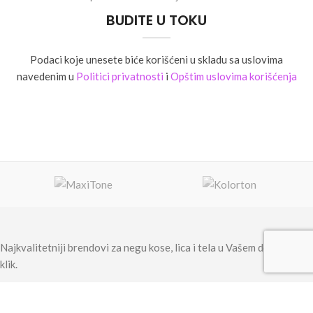
BUDITE U TOKU
Podaci koje unesete biće korišćeni u skladu sa uslovima
navedenim u
Politici privatnosti
i
Opštim uslovima korišćenja
Najkvalitetniji brendovi za negu kose, lica i tela u Vašem domu na
klik.
Adresa: Savski nasip 11a, Novi Beograd 11070, Srbija