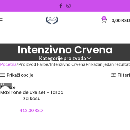
0
0,00
RS
Intenzivno Crvena
Kategorije proizvoda
Početna
Proizvod Farbe
Intenzivno Crvena
Prikazan jedan rezultat
Prikaži opcije
Filteri
MaxiTone deluxe set – farba
za kosu
412,00
RSD