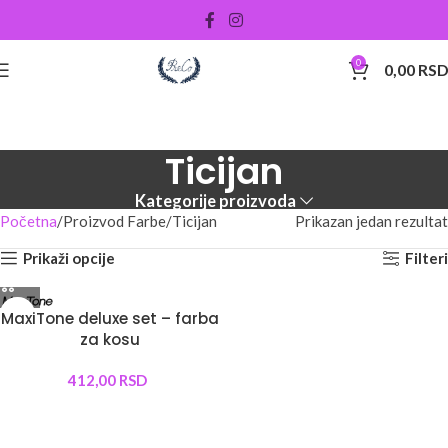
0
0,00
RS
Ticijan
Kategorije proizvoda
Početna
Proizvod Farbe
Ticijan
Prikazan jedan rezultat
Prikaži opcije
Filteri
MaxiTone deluxe set – farba
za kosu
412,00
RSD