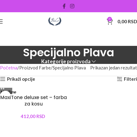
0
0,00
RS
Specijalno Plava
Kategorije proizvoda
Početna
Proizvod Farbe
Specijalno Plava
Prikazan jedan rezultat
Prikaži opcije
Filteri
MaxiTone deluxe set – farba
za kosu
412,00
RSD