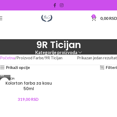
0
0,00
RS
9R Ticijan
Kategorije proizvoda
Početna
Proizvod Farbe
9R Ticijan
Prikazan jedan rezultat
Prikaži opcije
Filteri
Kolorton farba za kosu
50ml
319,00
RSD