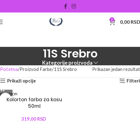
0
0,00
RS
11S Srebro
Kategorije proizvoda
Početna
Proizvod Farbe
11S Srebro
Prikazan jedan rezultat
Prikaži opcije
Filteri
Kolorton farba za kosu
50ml
319,00
RSD